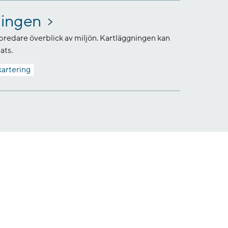
kningen
 bredare överblick av miljön. Kartläggningen kan
ats.
kartering