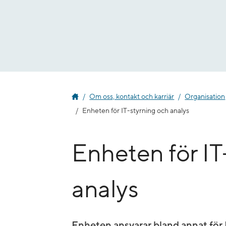
Gå
till
innehåll
Om oss, kontakt och karriär
Organisation
Enheten för IT-styrning och analys
Enheten för IT
analys
Enheten ansvarar bland annat för I