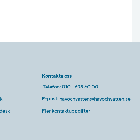
Kontakta oss
Telefon:
010 - 698 60 00
k
E-post:
havochvatten@havochvatten.se
desk
Fler kontaktuppgifter