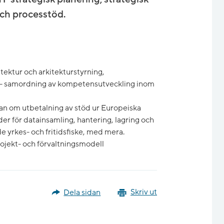
och processtöd.
itektur och arkitekturstyrning,
d- samordning av kompetensutveckling inom
an om utbetalning av stöd ur Europeiska
er för datainsamling, hantering, lagring och
e yrkes- och fritidsfiske, med mera.
rojekt- och förvaltningsmodell
Dela sidan
Skriv ut