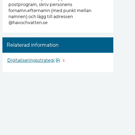
postprogram, skriv personens
fornamn.efternamn (med punkt mellan
namnen) och lägg till adressen
@havochvatten.se
Relaterad information
Pdf, 620.4 kB, öppnas i nytt fönster.
Digitaliseringsstrategi