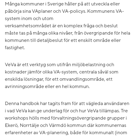
Många kommuner i Sverige håller på att utveckla eller
påbörja sina VAplaner och VA-policys. Kommunens VA-
system inom och utom
verksamhetsområdet är en komplex fråga och beslut
måste tas på många olika nivåer, från övergripande för hela
kommunen till detaljbeslut för ett enskilt område eller
fastighet.
VeVa är ett verktyg som utifrån miljöbelastning och
kostnader jämför olika VA-system, centrala såväl som
enskilda lösningar, för ett omvandlingsområde, ett
avrinningsområde eller en hel kommun.
Denna handbok har tagits fram för att vägleda användaren
i vad VeVa kan ge underlag för och hur VeVa tillämpas. Tre
workshops hölls med förvaltningsövergripande grupper i
Ekerö, Norrtälje och Värmdö kommun där kommunernas
erfarenheter av VA-planering, både för kommunalt (inom