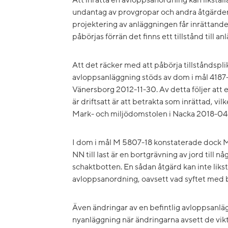
undantag av provgropar och andra åtgärde
projektering av anläggningen får inrättand
påbörjas förrän det finns ett tillstånd till a
Att det räcker med att påbörja tillståndsplik
avloppsanläggning stöds av dom i mål 4187-
Vänersborg 2012-11-30. Av detta följer att 
är driftsatt är att betrakta som inrättad, vil
Mark- och miljödomstolen i Nacka 2018-04
I dom i mål M 5807-18 konstaterade dock 
NN till last är en bortgrävning av jord til
schaktbotten. En sådan åtgärd kan inte likstä
avloppsanordning, oavsett vad syftet med b
Även ändringar av en befintlig avloppsanläg
nyanläggning när ändringarna avsett de vik