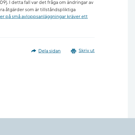
. I detta fall var det fråga om ändringar av
a åtgärder som är tillståndspliktiga
der på små avloppsanläggningar kräver ett
Dela sidan
Skriv ut