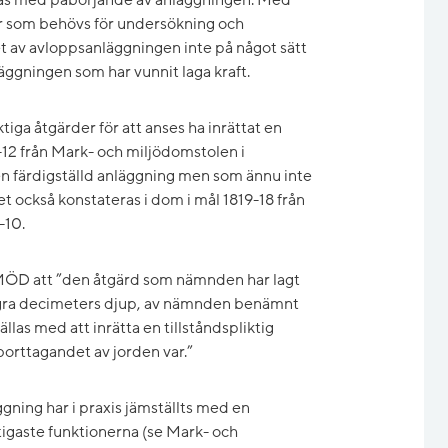
r som behövs för undersökning och
et av avloppsanläggningen inte på något sätt
nläggningen som har vunnit laga kraft.
tiga åtgärder för att anses ha inrättat en
12 från Mark- och miljödomstolen i
en färdigställd anläggning men som ännu inte
ket också konstateras i dom i mål 1819-18 från
-10.
MÖD att ”den åtgärd som nämnden har lagt
l några decimeters djup, av nämnden benämnt
llas med att inrätta en tillståndspliktig
orttagandet av jorden var.”
gning har i praxis jämställts med en
tigaste funktionerna (se Mark- och