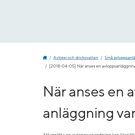
Gå
till
innehåll
Avlopp och dricksvatten
Små avloppsanl
[2018-04-05] När anses en avlopps­anläggning
När anses en 
anläggning var
Att inrätta en avloppsanordning kan likstä