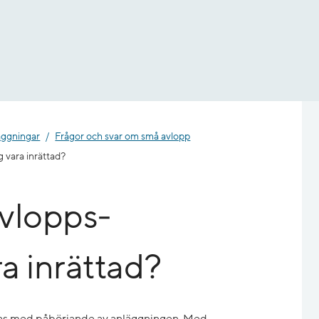
äggningar
Frågor och svar om små avlopp
 vara inrättad?
avlopps­
a inrättad?
llas med påbörjande av anläggningen. Med