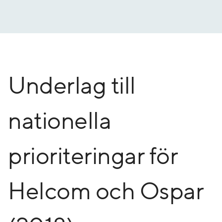
Gå
till
innehåll
Underlag till
nationella
prioriteringar för
Helcom och Ospar