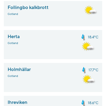
Follingbo kalkbrott
Gotland
Herta
18.4°C
Gotland
Holmhällar
17.7°C
Gotland
Ihreviken
18.6°C