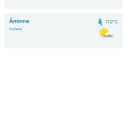
Åminne
17.2°C
Gotland