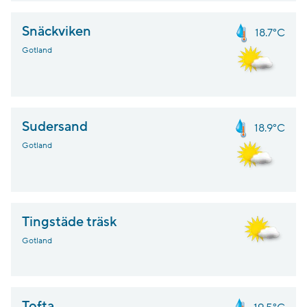
Snäckviken
18.7°C
Gotland
Sudersand
18.9°C
Gotland
Tingstäde träsk
Gotland
Tofta