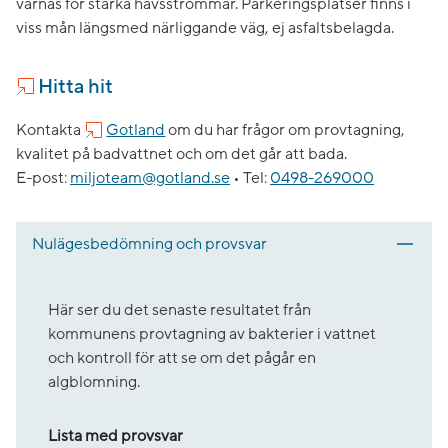
varnas för starka havsströmmar. Parkeringsplatser finns i
viss mån längsmed närliggande väg, ej asfaltsbelagda.
Hitta hit
Kontakta
Gotland
om du har frågor om provtagning,
kvalitet på badvattnet och om det går att bada.
E-post:
miljoteam@gotland.se
•
Tel:
0498-269000
Nulägesbedömning och provsvar
Här ser du det senaste resultatet från
kommunens provtagning av bakterier i vattnet
och kontroll för att se om det pågår en
algblomning.
Lista med provsvar