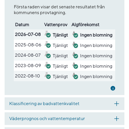
Första raden visar det senaste resultatet från
kommunens provtagning.
Datum
Vatten­prov
Alg­före­komst
Lista med provsvar
2026-07-08
Tjänligt
Ingen blomning
2025-08-06
Tjänligt
Ingen blomning
2024-08-07
Tjänligt
Ingen blomning
2023-08-09
Tjänligt
Ingen blomning
2022-08-10
Tjänligt
Ingen blomning
Mer inf
Klassificering av badvattenkvalitet
Väderprognos och vattentemperatur