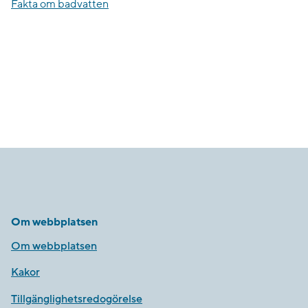
Fakta om badvatten
Om webbplatsen
Om webbplatsen
Kakor
Tillgänglighetsredogörelse