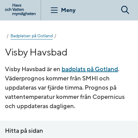
Gå
till
Meny
Sök
innehåll
Badplatser på Gotland
Visby Havsbad
Visby Havsbad är en
badplats på Gotland
.
Väderprognos kommer från SMHI och
uppdateras var fjärde timma. Prognos på
vatten­temperatur kommer från Copernicus
och uppdateras dagligen.
Hitta på sidan