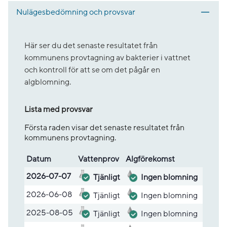
Nulägesbedömning och provsvar
Här ser du det senaste resultatet från
kommunens provtagning av bakterier i vattnet
och kontroll för att se om det pågår en
algblomning.
Lista med provsvar
Första raden visar det senaste resultatet från
kommunens provtagning.
Datum
Vatten­prov
Alg­före­komst
Lista med provsvar
2026-07-07
Tjänligt
Ingen blomning
2026-06-08
Tjänligt
Ingen blomning
2025-08-05
Tjänligt
Ingen blomning