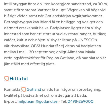
intill bryggan finns en liten konstgjord sandstrand, ca 30 m,
samt större stenar. Vattnet är djupt. Vågor kan bli höga vid
blåsigt väder, samt när Gotlandsfärjan avgår/ankommer.
Betongbryggan kan ibland få en beläggning av alger och
därmed orsaka svår halka. Badplatsen ligger nära Visby
innerstad som har ett stort utbud av restauranger, butiker,
caféer, kultur och nöjen. Visby är listad på UNESCO’s
världsarvslista. OBS! Hundar får ej vistas på badplatsen
mellan 1 maj – 30 september, enligt Allmänna lokala
ordningsföreskrifter för Region Gotland, då badplatsen är
jämställd med offentlig plats.
Hitta hit
Kontakta
Gotland
om du har frågor om provtagning,
kvalitet på badvattnet och om det går att bada.
E-post:
miljoteam@gotland.se
•
Tel:
0498-269000