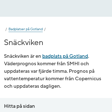
Gå
till
innehåll
Badplatser på Gotland
Snäckviken
Snäckviken är en
badplats på Gotland
.
Väderprognos kommer från SMHI och
uppdateras var fjärde timma. Prognos på
vatten­temperatur kommer från Copernicus
och uppdateras dagligen.
Hitta på sidan