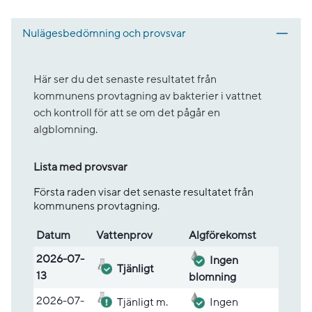
Nulägesbedömning och provsvar
Här ser du det senaste resultatet från
kommunens provtagning av bakterier i vattnet
och kontroll för att se om det pågår en
algblomning.
Lista med provsvar
Första raden visar det senaste resultatet från
kommunens provtagning.
Datum
Vatten­prov
Alg­före­komst
Lista med provsvar
2026-07-
Ingen
Tjänligt
13
blomning
2026-07-
Tjänligt m.
Ingen