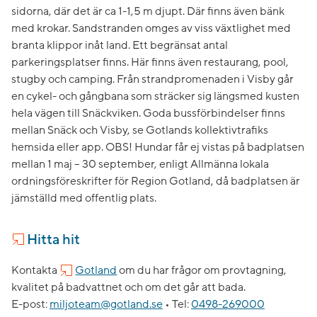
sidorna, där det är ca 1-1,5 m djupt. Där finns även bänk
med krokar. Sandstranden omges av viss växtlighet med
branta klippor inåt land. Ett begränsat antal
parkeringsplatser finns. Här finns även restaurang, pool,
stugby och camping. Från strandpromenaden i Visby går
en cykel- och gångbana som sträcker sig längsmed kusten
hela vägen till Snäckviken. Goda bussförbindelser finns
mellan Snäck och Visby, se Gotlands kollektivtrafiks
hemsida eller app. OBS! Hundar får ej vistas på badplatsen
mellan 1 maj – 30 september, enligt Allmänna lokala
ordningsföreskrifter för Region Gotland, då badplatsen är
jämställd med offentlig plats.
Hitta hit
Kontakta
Gotland
om du har frågor om provtagning,
kvalitet på badvattnet och om det går att bada.
E-post:
miljoteam@gotland.se
•
Tel:
0498-269000