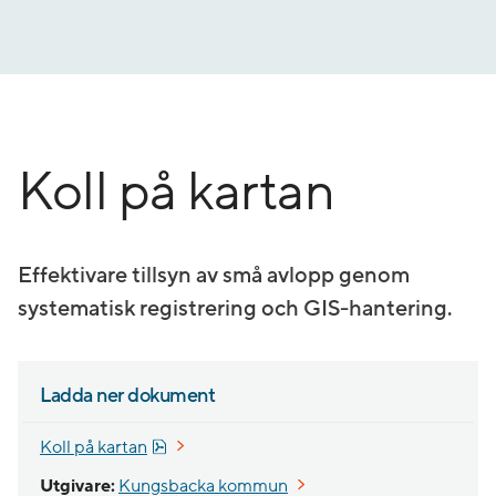
Gå
till
innehåll
Koll på kartan
Effektivare tillsyn av små avlopp genom
systematisk registrering och GIS-hantering.
Ladda ner dokument
Pdf, 1.3 MB, öppnas i nytt fönster.
Koll på kartan
Öppnas i nytt fönster.
Utgivare:
Kungsbacka kommun