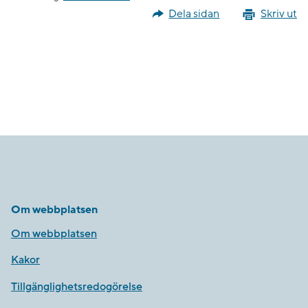
Dela sidan
Skriv ut
Om webbplatsen
Om webbplatsen
Kakor
Tillgänglighetsredogörelse