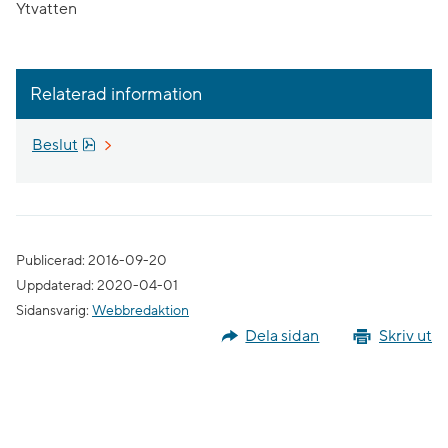
Ytvatten
Relaterad information
Pdf, 674.2 kB, öppnas i nytt fönster.
Beslut
Publicerad: 2016-09-20
Uppdaterad: 2020-04-01
Sidansvarig:
Webbredaktion
Dela sidan
Skriv ut