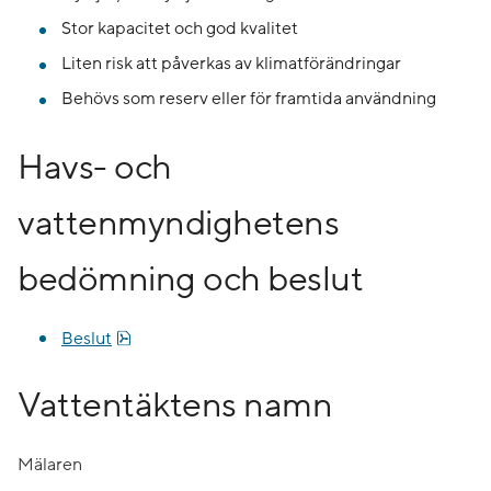
Stor kapacitet och god kvalitet
Liten risk att påverkas av klimatförändringar
Behövs som reserv eller för framtida användning
Havs- och
vattenmyndighetens
bedömning och beslut
Pdf, 674.2 kB, öppnas i nytt fönster.
Beslut
Vattentäktens namn
Mälaren