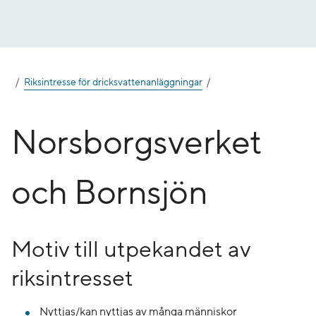
Gå
till
innehåll
Riksintresse för dricksvattenanläggningar
Norsborgs­verket
och Bornsjön
Motiv till utpekandet av
riksintresset
Nyttjas/kan nyttjas av många människor