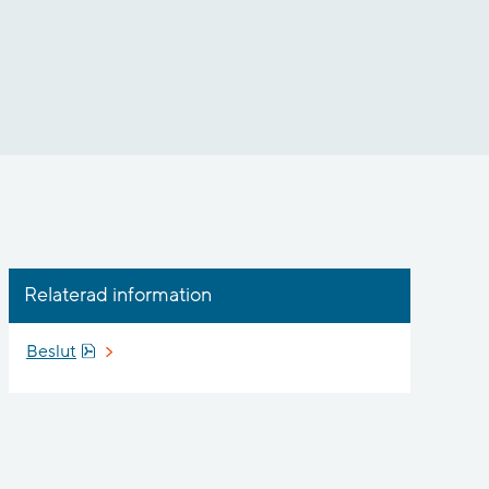
Relaterad information
Pdf, 694.1 kB, öppnas i nytt fönster.
Beslut