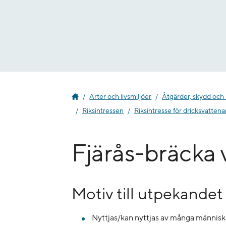
Gå
till
innehåll
Arter och livsmiljöer
Åtgärder, skydd och
Riksintressen
Riksintresse för dricksvatten
Fjärås-bräcka 
Motiv till utpekandet 
Nyttjas/kan nyttjas av många människ