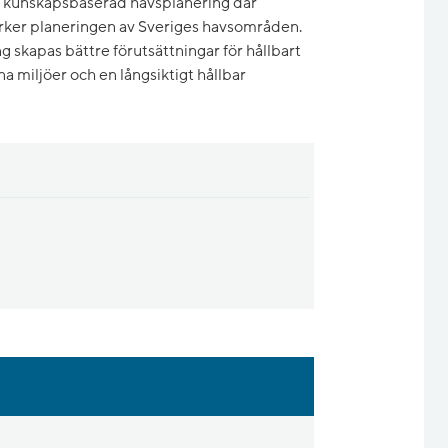
ch kunskapsbaserad havsplanering där
tärker planeringen av Sveriges havsområden.
skapas bättre förutsättningar för hållbart
a miljöer och en långsiktigt hållbar