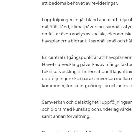
att bedöma behovet av revideringar.
I uppföljningen ingår bland annat att följa
miljötillstånd, klimatpåverkan, samhällssty
omfattar även analys av sociala, ekonomis
havsplanerna bidrar till samhällsmål och hål
En central utgångspunkt är att havsplanerin
Havets utveckling påverkas av många faktor
teknikutveckling till internationell lagsti
uppföljningen ske i nära samverkan mellan m
kommuner, forskning, näringsliv och andra 
Samverkan och delaktighet i uppföljningsa
och bidra med kunskap och underlag värdef
samt annan förvaltning.