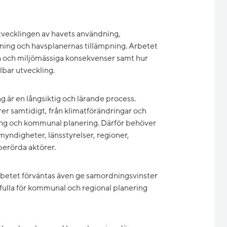
 utvecklingen av havets användning,
rning och havsplanernas tillämpning. Arbetet
ka och miljömässiga konsekvenser samt hur
lbar utveckling.
g är en långsiktig och lärande process.
er samtidigt, från klimatförändringar och
ftning och kommunal planering. Därför behöver
yndigheter, länsstyrelser, regioner,
berörda aktörer.
rbetet förväntas även ge samordningsvinster
ulla för kommunal och regional planering