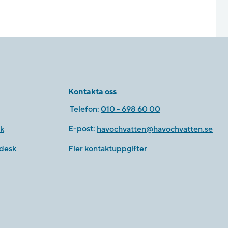
Kontakta oss
Telefon:
010 - 698 60 00
k
E-post:
havochvatten@havochvatten.se
desk
Fler kontaktuppgifter