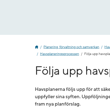
Gå
till
innehåll
Planering, förvaltning och samverkan
Hav
Havsplaneringsprocessen
Följa upp havspl
Följa upp havs
Havsplanerna följs upp för att säke
uppfyller sina syften. Uppföljningen
fram nya planförslag.