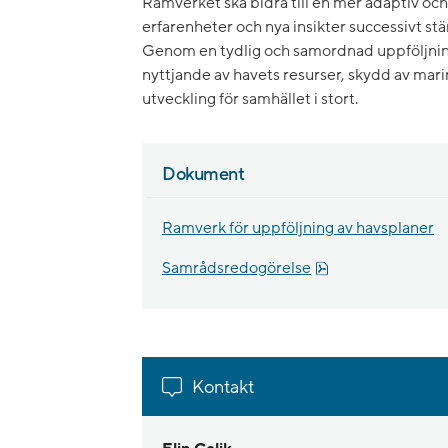
Ramverket ska bidra till en mer adaptiv o
erfarenheter och nya insikter successivt s
Genom en tydlig och samordnad uppföljning 
nyttjande av havets resurser, skydd av marin
utveckling för samhället i stort.
Dokument
Ramverk för uppföljning av havsplaner
pdf, 254.2 kB.
Samrådsredogörelse
Kontakt