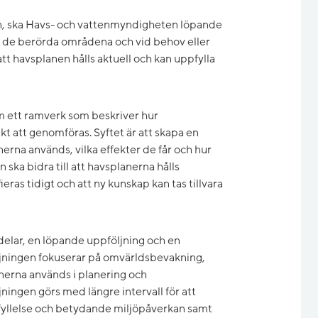
en, ska Havs- och vattenmyndigheten löpande
m de berörda områdena och vid behov eller
att havsplanen hålls aktuell och kan uppfylla
m ett ramverk som beskriver hur
kt att genomföras. Syftet är att skapa en
erna används, vilka effekter de får och hur
ska bidra till att havsplanerna hålls
ieras tidigt och att ny kunskap kan tas tillvara
elar, en löpande uppföljning och en
jningen fokuserar på omvärldsbevakning,
nerna används i planering och
ningen görs med längre intervall för att
fyllelse och betydande miljöpåverkan samt