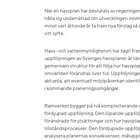
När en havsplan har beslutats av regering
hålla sig underrättad om utvecklingen ino
minst vart åttonde år ta fram nya förslag så 
sitt syfte.
Havs- och vattenmyndigheten har tagit fra
uppföljningen av Sveriges havsplaner är tän
gemensam struktur för att följa hur havsplan
omvärlden förändras över tid. Uppföljningen 
aktuella, att eventuell miljöpåverkan identif
i kommande planeringsomgångar.
Ramverket bygger på två kompletterande d
fördjupad uppföljning. Den löpande uppföl
förändrade förutsättningar och hur havspla
tillståndsprocesser. Den fördjupade uppfölj
analysera planernas konsekvenser, målupp