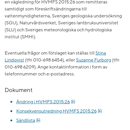
en vägledning för HVMFS 2015:26 som remitteras
samtidigt som föreskriftsändringarna till
vattenmyndigheterna, Sveriges geologiska undersökning
(SGU), Naturvårdsverket, Sveriges lantbruksuniversitet
(SLU) och Sveriges meteorologiska och hydrologiska
institut (SMHI).
Eventuella frågor om förslaget kan ställas till
Stina
Lindqvist
(tfn 010-698 6454), eller
Suzanne Furborg
(tfn
010-698 6209). Ange kontaktinformation i form av
telefonnummer och e-postadress.
Dokument
pdf, 343.3 kB.
Ändring i HVMFS 2015:26
pdf, 296.3 kB.
Konsekvensutredning HVMFS 2015:26
pdf, 90.8 kB.
Sändlista