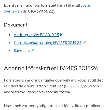
Eventuella frågor om förslaget kan ställas till
Jonas
Svensson
(tfn 010-698 6022).
Dokument
pdf, 458.5 kB.
Ändring i HVMFS 2019:25
pdf, 452.3 kB.
Konsekvensutredning HVMFS 2019:25
pdf, 90.8 kB.
Sändlista
Ändring i föreskrifter HVMFS 2015:26
Förslagen på ändringar gäller övervakning kopplat till det
reviderade dricksvattendirektivet (EU) 2020/2184 och
andra förtydliganden av föreskrifterna.
Havs- och vattenmyndigheten har för avsikt att publicera