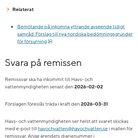
Relaterat
Bemötande på inkomna yttrande avseende tidigt
samråd: Förslag till nya nordiska bedömningsgrunder
pdf, 453.2 kB.
för försurning
Svara på remissen
Remissvar ska ha inkommit till Havs- och
vattenmyndigheten senast den
2026-02-02
Förslagen föreslås träda i kraft den
2026-03-31
Havs- och vattenmyndigheten ser helst att svaret skickas
med e-post till
havochvatten@havochvatten.se
i mallen för
remissvar. Ange ärendets diarienummer i