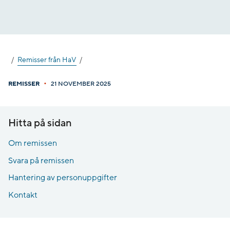
Gå
till
innehåll
Remisser från HaV
•
REMISSER
21 NOVEMBER 2025
Hitta på sidan
Om remissen
Svara på remissen
Hantering av personuppgifter
Kontakt