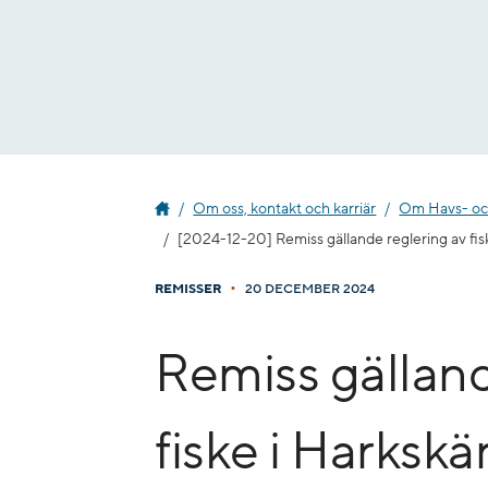
Gå
till
innehåll
Om oss, kontakt och karriär
Om Havs- oc
[2024-12-20] Remiss gällande reglering av fis
•
REMISSER
20 DECEMBER 2024
Remiss gälland
fiske i Harkskä