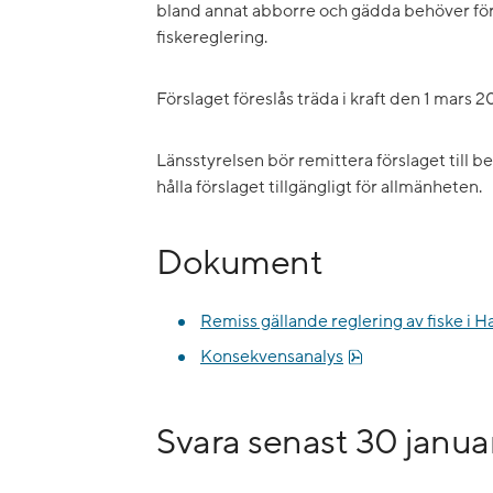
bland annat abborre och gädda behöver för
fiskereglering.
Förslaget föreslås träda i kraft den 1 mars 2
Länsstyrelsen bör remittera förslaget till b
hålla förslaget tillgängligt för allmänheten.
Dokument
Remiss gällande reglering av fiske i 
pdf, 90.6 kB.
Konsekvensanalys
Svara senast 30 januar