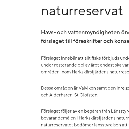
naturreservat
Havs- och vattenmyndigheten önsk
förslaget till föreskrifter och ko
Förslaget innebär att allt fiske förbjuds unde
under resterande del av året endast ska vara
områden inom Harkskärsfjärdens naturrese
Dessa områden är Valviken samt den inre 
och Alderharen-St Olofsten.
Förslaget följer av en begäran från Länsstyr
bevarandemålen i Harkskärsfjärdens naturr
naturreservatet bedömer länsstyrelsen att fö