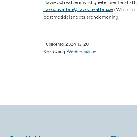
Havs- och vattenmyndigheten ser helst att s
havochvatten@havochvatten.se
i Word-for
postmeddelandets ärendemening.
Publicerad: 2024-12-20
Sidansvarig:
Webbredaktion