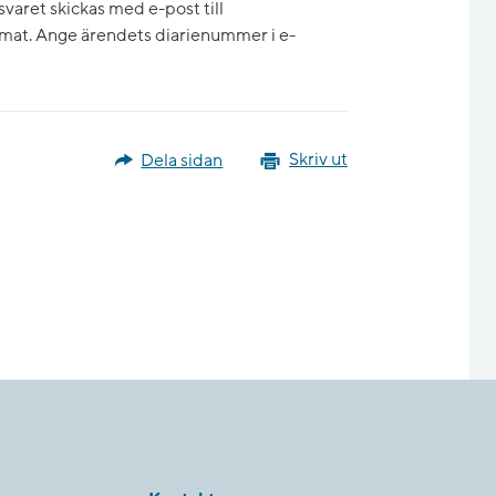
varet skickas med e-post till
mat. Ange ärendets diarienummer i e-
Dela sidan
Skriv ut