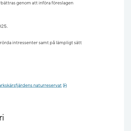
bättras genom att införa föreslagen
025.
erörda intressenter samt på lämpligt sätt
pdf, 601.5 kB.
Harkskärsfjärdens naturreservat
i