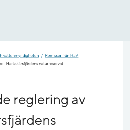
h vatten­myndigheten
Remisser från HaV
ke i Harkskärsfjärdens naturreservat
e reglering av
rsfjärdens