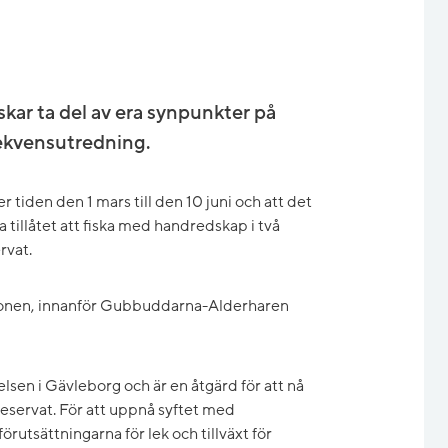
ar ta del av era synpunkter på
nsekvensutredning.
r tiden den 1 mars till den 10 juni och att det
 tillåtet att fiska med handredskap i två
rvat.
zonen, innanför Gubbuddarna-Alderharen
elsen i Gävleborg och är en åtgärd för att nå
eservat. För att uppnå syftet med
rutsättningarna för lek och tillväxt för