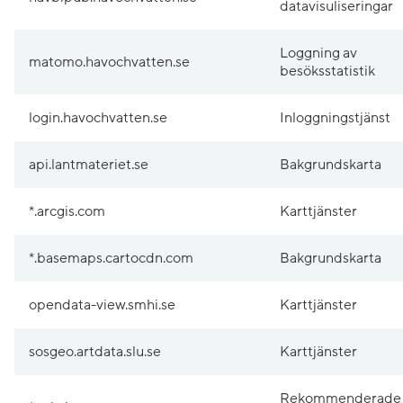
datavisuliseringar
Loggning av
matomo.havochvatten.se
besöksstatistik
login.havochvatten.se
Inloggningstjänst
api.lantmateriet.se
Bakgrundskarta
*.arcgis.com
Karttjänster
*.basemaps.cartocdn.com
Bakgrundskarta
opendata-view.smhi.se
Karttjänster
sosgeo.artdata.slu.se
Karttjänster
Rekommenderade