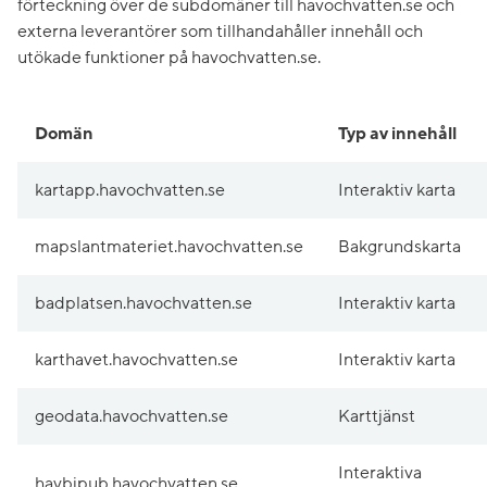
förteckning över de subdomäner till havochvatten.se och
externa leverantörer som tillhandahåller innehåll och
utökade funktioner på havochvatten.se.
Domän
Typ av innehåll
kartapp.havochvatten.se
Interaktiv karta
mapslantmateriet.havochvatten.se
Bakgrundskarta
badplatsen.havochvatten.se
Interaktiv karta
karthavet.havochvatten.se
Interaktiv karta
geodata.havochvatten.se
Karttjänst
Interaktiva
havbipub.havochvatten.se