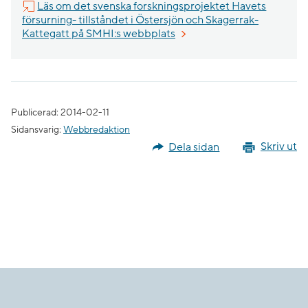
Läs om det svenska forskningsprojektet Havets
försurning- tillståndet i Östersjön och Skagerrak-
Länk till annan webbplats, ö
Kattegatt på SMHI:s webbplats
Publicerad: 2014-02-11
Sidansvarig:
Webbredaktion
Dela sidan
Skriv ut