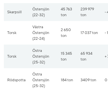
Östersjön
45 763
239 979
Skarpsill
- 
(22-32)
ton
ton
Västra
2 650
Torsk
Östersjön
17 037 ton
- 
ton
(22-24)
Östra
15 345
65 934
Torsk
Östersjön
+ 
ton
ton
(25-32)
Östra
Rödspotta
Östersjön
184 ton
3409 ton
0
(25-32)