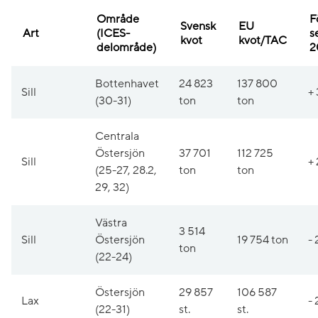
Område
F
Svensk
EU
Art
(ICES-
s
kvot
kvot/TAC
delområde)
2
Bottenhavet
24 823
137 800
Sill
+
(30-31)
ton
ton
Centrala
Östersjön
37 701
112 725
Sill
+
(25-27, 28.2,
ton
ton
29, 32)
Västra
3 514
Sill
Östersjön
19 754 ton
- 
ton
(22-24)
Östersjön
29 857
106 587
Lax
- 
(22-31)
st.
st.