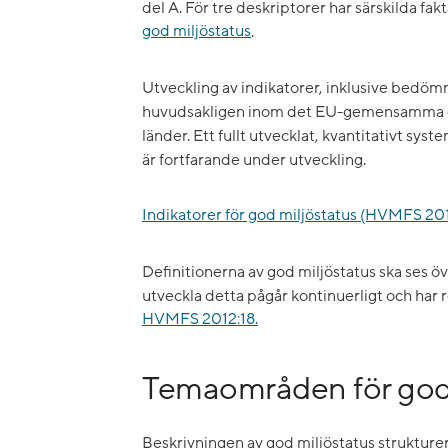
del A. För tre deskriptorer har särskilda fa
god miljöstatus
.
Utveckling av indikatorer, inklusive bedö
huvudsakligen inom det EU-gemensamma el
länder. Ett fullt utvecklat, kvantitativt sy
är fortfarande under utveckling.
Indikatorer för god miljöstatus (HVMFS 2012
Definitionerna av god miljöstatus ska ses öv
utveckla detta pågår kontinuerligt och har r
HVMFS 2012:18.
Temaområden för god 
Beskrivningen av god miljöstatus strukturer