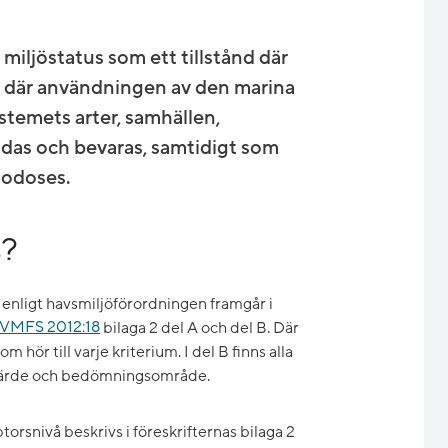
miljöstatus som ett tillstånd där
h där användningen av den marina
ystemets arter, samhällen,
ddas och bevaras, samtidigt som
godoses.
s?
 enligt havsmiljöförordningen framgår i
 HVMFS 2012:18
bilaga 2 del A och del B. Där
m hör till varje kriterium. I del B finns alla
lvärde och bedömningsområde.
torsnivå beskrivs i föreskrifternas bilaga 2