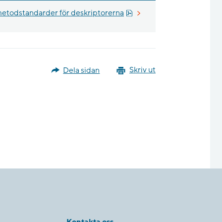
Pdf, 560.5 kB, öppnas i ny
metodstandarder för deskriptorerna
Dela sidan
Skriv ut
Kontakta oss