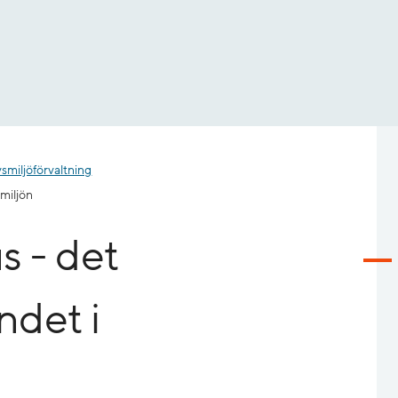
smiljöförvaltning
smiljön
s - det
ndet i