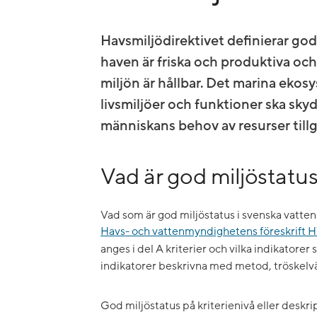
Havsmiljödirektivet definierar god 
haven är friska och produktiva oc
miljön är hållbar. Det marina ekos
livsmiljöer och funktioner ska sky
människans behov av resurser till
Vad är god miljöstatu
Vad som är god miljöstatus i svenska vatten
Havs- och vattenmyndighetens föreskrift
anges i del A kriterier och vilka indikatorer so
indikatorer beskrivna med metod, tröske
God miljöstatus på kriterienivå eller deskrip