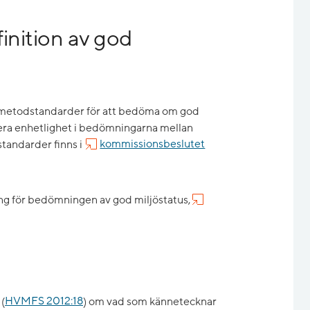
inition av god
ch metodstandarder för att bedöma om god
ntera enhetlighet i bedömningarna mellan
standarder finns i
kommissionsbeslutet
g för bedömningen av god miljöstatus,
(
HVMFS 2012:18
) om vad som kännetecknar