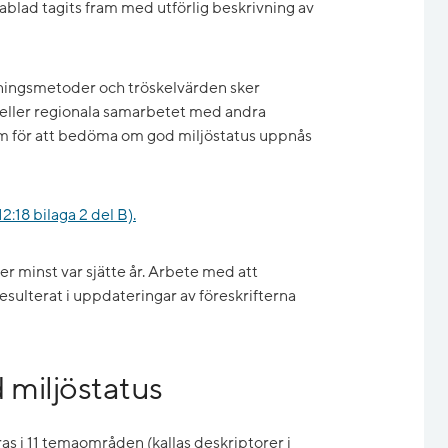
ktablad tagits fram med utförlig beskrivning av
mningsmetoder och tröskelvärden sker
ler regionala samarbetet med andra
stem för att bedöma om god miljöstatus uppnås
:18 bilaga 2 del B).
er minst var sjätte år. Arbete med att
esulterat i uppdateringar av föreskrifterna
miljöstatus
as i 11 temaområden (kallas deskriptorer i