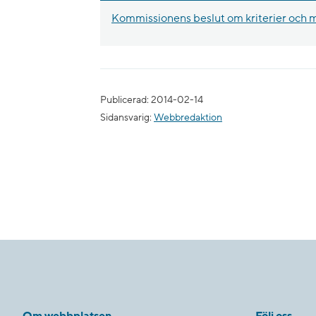
Kommissionens beslut om kriterier och 
Publicerad: 2014-02-14
Sidansvarig:
Webbredaktion
Om webbplatsen
Följ oss