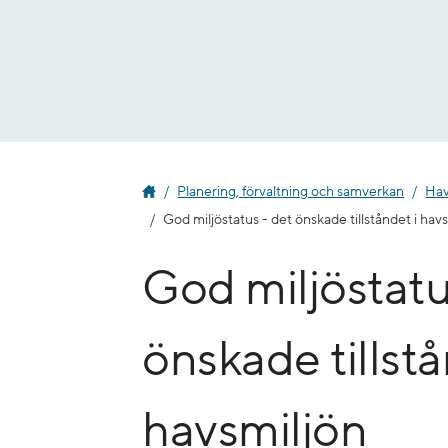
Gå
till
innehåll
Planering, förvaltning och samverkan
Hav
God miljöstatus - det önskade tillståndet i hav
God miljöstatu
önskade tillstå
havsmiljön