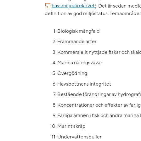
havsmiljödirektivet
). Det är sedan medl
definition av god miljöstatus. Temaområden
Biologisk mångfald
Främmande arter
Kommersiellt nyttjade fiskar och skal
Marina näringsvävar
Övergödning
Havsbottnens integritet
Bestående förändringar av hydrografis
Koncentrationer och effekter av farl
Farliga ämnen i fisk och andra marina
Marint skräp
Undervattensbuller