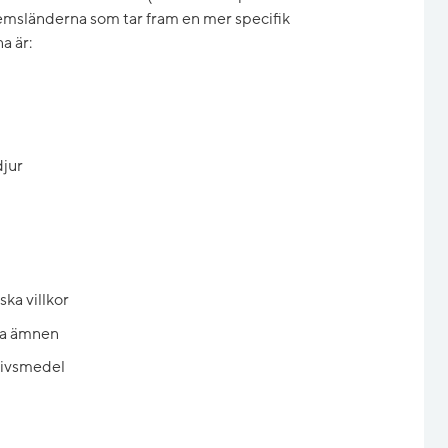
emsländerna som tar fram en mer specifik
a är:
djur
ka villkor
iga ämnen
 livsmedel