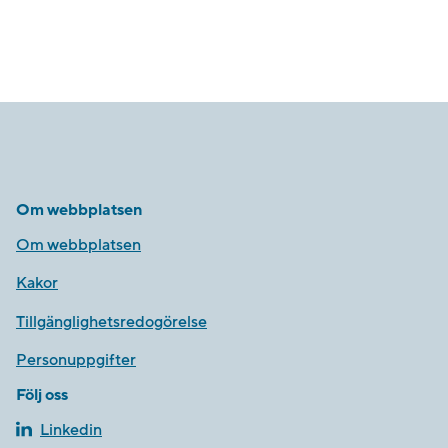
Om webbplatsen
Om webbplatsen
Kakor
Tillgänglighetsredogörelse
Personuppgifter
Följ oss
Linkedin