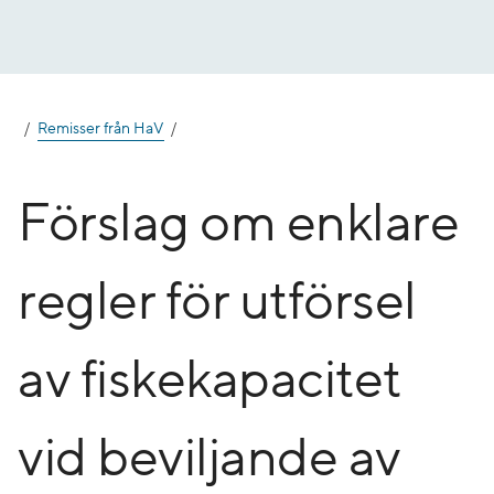
Gå
till
innehåll
Remisser från HaV
Förslag om enklare
regler för utförsel
av fiskekapacitet
vid beviljande av