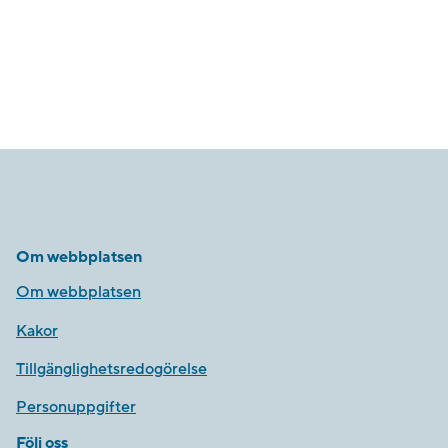
Om webbplatsen
Om webbplatsen
Kakor
Tillgänglighetsredogörelse
Personuppgifter
Följ oss