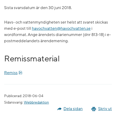
Sista svarsdatum är den 30 juni 2018.
Havs- och vattenmyndigheten ser helst att svaret skickas
med e-post till
havochvatten@havochvatten.se
i
wordformat. Ange ärendets diarienummer (dnr 813-18) i e-
postmeddelandets ärendemening.
Remissmaterial
pdf, 3.2 MB.
Remiss
Publicerad: 2018-06-04
Sidansvarig:
Webbredaktion
Dela sidan
Skriv ut