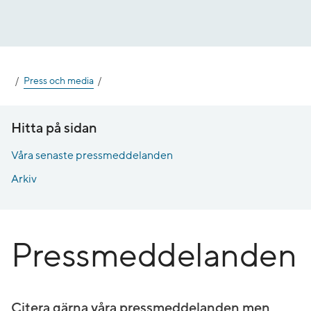
Gå
till
innehåll
Press och media
Hitta på sidan
Våra senaste pressmeddelanden
Arkiv
Pressmeddelanden
Citera gärna våra pressmeddelanden men