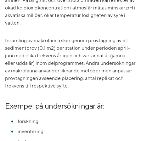
ämnen. På lång sikt och över stora områden kan effekter av
ökad koldioxidkoncentration i atmosfär mätas minskar pH i
akvatiska miljöer, ökar temperatur lösligheten av syre i
vatten.
Insamling av makrofauna sker genom provtagning av ett
sedimentprov (0,1 m
2
) per station under perioden april–
juni med olika frekvens årligen och vartannat år (jämna
eller udda år) inom delprogrammet. Andra undersökningar
av makrofauna använder liknande metoder men anpassar
provtagningen avseende placering, antal replikat och
frekvens till respektive syfte.
Exempel på undersökningar är:
forskning
inventering