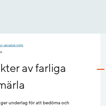
 i akvatisk miljö
la
kter av farliga
märla
 ger underlag för att bedöma och