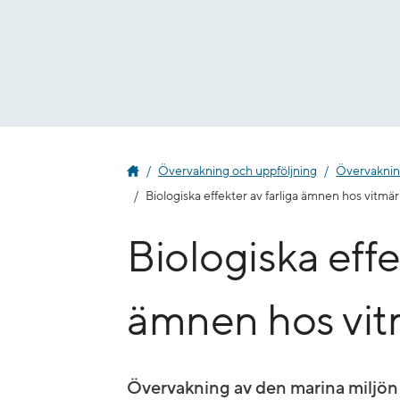
Gå
till
innehåll
Övervakning och uppföljning
Övervakning
Biologiska effekter av farliga ämnen hos vitmär
Biologiska effe
ämnen hos vit
Övervakning av den marina miljön