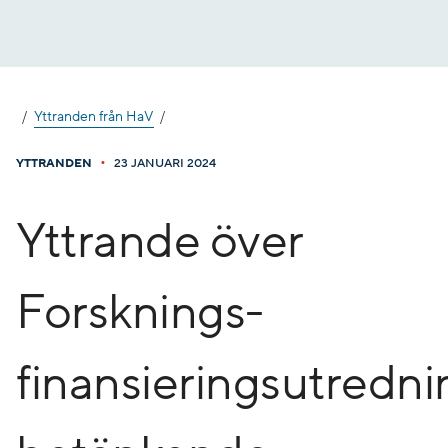
Gå
till
innehåll
Yttranden från HaV
•
YTTRANDEN
23 JANUARI 2024
Yttrande över
Forsknings-
finansieringsutredn