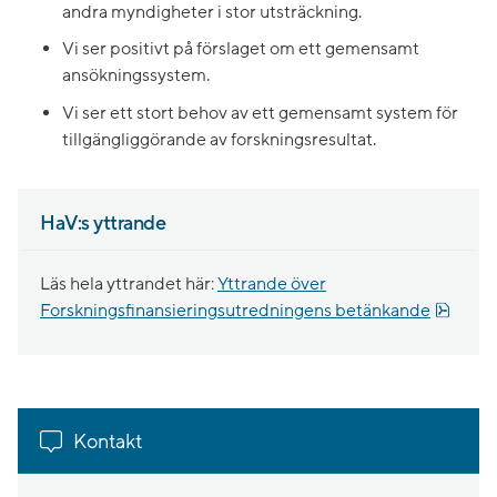
andra myndigheter i stor utsträckning.
Vi ser positivt på förslaget om ett gemensamt
ansökningssystem.
Vi ser ett stort behov av ett gemensamt system för
tillgängliggörande av forskningsresultat.
HaV:s yttrande
Läs hela yttrandet här:
Yttrande över
pdf, 1
Forskningsfinansieringsutredningens betänkande
Kontakt