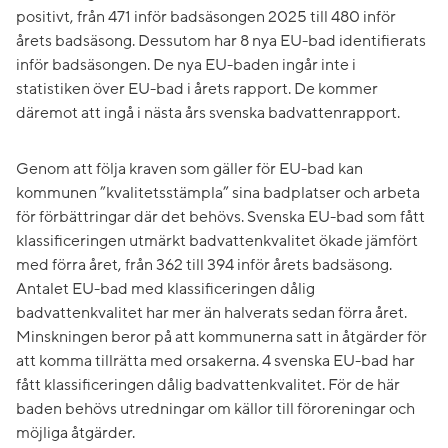
positivt, från 471 inför badsäsongen 2025 till 480 inför
årets badsäsong. Dessutom har 8 nya EU-bad identifierats
inför badsäsongen. De nya EU-baden ingår inte i
statistiken över EU-bad i årets rapport. De kommer
däremot att ingå i nästa års svenska badvattenrapport.
Genom att följa kraven som gäller för EU-bad kan
kommunen ”kvalitetsstämpla” sina badplatser och arbeta
för förbättringar där det behövs. Svenska EU-bad som fått
klassificeringen utmärkt badvattenkvalitet ökade jämfört
med förra året, från 362 till 394 inför årets badsäsong.
Antalet EU-bad med klassificeringen dålig
badvattenkvalitet har mer än halverats sedan förra året.
Minskningen beror på att kommunerna satt in åtgärder för
att komma tillrätta med orsakerna. 4 svenska EU-bad har
fått klassificeringen dålig badvattenkvalitet. För de här
baden behövs utredningar om källor till föroreningar och
möjliga åtgärder.