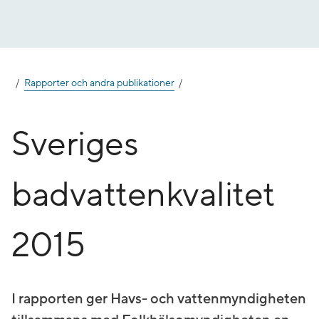
Gå
till
innehåll
Rapporter och andra publikationer
Sveriges
badvattenkvalitet
2015
I rapporten ger Havs- och vattenmyndigheten