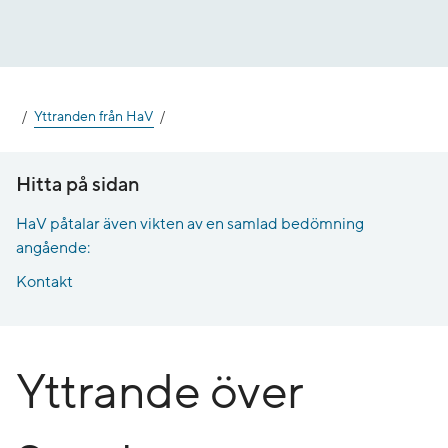
Gå
till
innehåll
Yttranden från HaV
Hitta på sidan
HaV påtalar även vikten av en samlad bedömning
angående:
Kontakt
Yttrande över