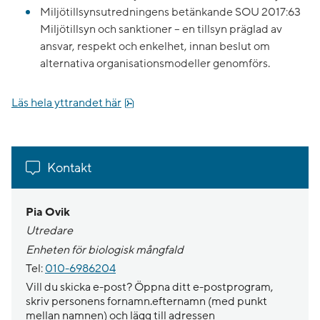
Miljötillsynsutredningens betänkande SOU 2017:63
Miljötillsyn och sanktioner – en tillsyn präglad av
ansvar, respekt och enkelhet, innan beslut om
alternativa organisationsmodeller genomförs.
pdf, 70.8 kB.
Läs hela yttrandet här
Kontakt
Pia Ovik
Utredare
Enheten för biologisk mångfald
Tel:
010-6986204
Vill du skicka e-post? Öppna ditt e-postprogram,
skriv personens fornamn.efternamn (med punkt
mellan namnen) och lägg till adressen