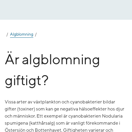
Gå
till
innehåll
Algblomning
Är alg­blomning
giftigt?
Vissa arter av växtplankton och cyanobakterier bildar
gifter (toxiner) som kan ge negativa hälsoeffekter hos djur
och människor. Ett exempel är cyanobakterien Nodularia
spumigena (katthårsalg) som är vanligt förekommande i
Östersjön och Bottenhavet. Giftigheten varierar och