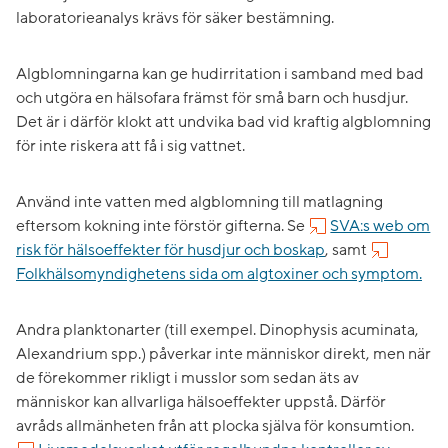
laboratorieanalys krävs för säker bestämning.
Algblomningarna kan ge hudirritation i samband med bad
och utgöra en hälsofara främst för små barn och husdjur.
Det är i därför klokt att undvika bad vid kraftig algblomning
för inte riskera att få i sig vattnet.
Använd inte vatten med algblomning till matlagning
eftersom kokning inte förstör gifterna. Se
SVA:s web om
risk för hälsoeffekter för husdjur och boskap
, samt
Folkhälsomyndighetens sida om algtoxiner och symptom.
Andra planktonarter (till exempel. Dinophysis acuminata,
Alexandrium spp.) påverkar inte människor direkt, men när
de förekommer rikligt i musslor som sedan äts av
människor kan allvarliga hälsoeffekter uppstå. Därför
avråds allmänheten från att plocka själva för konsumtion.