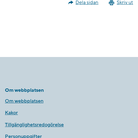
Dela sidan
Skriv ut
Om webbplatsen
Om webbplatsen
Kakor
Tillgänglighetsredogörelse
Personuppgifter