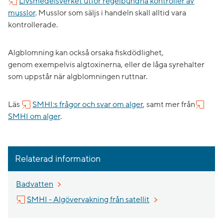
Livsmedelsverket utför regelbundna kontroller av
musslor
. Musslor som säljs i handeln skall alltid vara
kontrollerade.
Algblomning kan också orsaka fiskdödlighet,
genom exempelvis algtoxinerna, eller de låga syrehalter
som uppstår när algblomningen ruttnar.
Läs
SMHI:s frågor och svar om alger
, samt mer från
SMHI om alger
.
Relaterad information
Badvatten
Länk till annan webbp
SMHI - Algövervakning från satellit