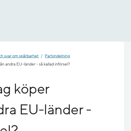
ch svar om spårbarhet
Partiindelning
ån andra EU-länder - så kallad införsel?
jag köper
ndra EU-länder -
sel?