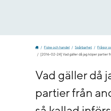
Gå
till
innehåll
Fiske och handel
Spårbarhet
Frågor o
[2016-02-24] Vad gäller då jag köper partier fr
Vad gäller då 
partier från a
så kallad inför