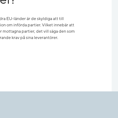
ndra EU-länder är de skyldiga att till
on om införda partier. Vilket innebär att
ör mottagna partier, det vill säga den som
arande krav på sina leverantörer.