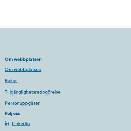
Om webbplatsen
Om webbplatsen
Kakor
Tillgänglighetsredogörelse
Personuppgifter
Följ oss
Linkedin