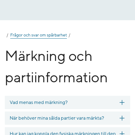
Gå
till
innehåll
Frågor och svar om spårbarhet
Märkning och
partiinformation
Vad menas med märkning?
När behöver mina sålda partier vara märkta?
Hur kan jag koppla den fysiska märkningen till den