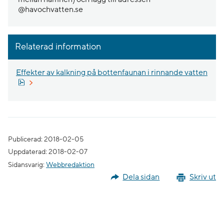
@havochvatten.se
Relaterad information
Effekter av kalkning på bottenfaunan i rinnande vatten
Pdf, 3.1 MB, öppnas i nytt fönster.
Publicerad: 2018-02-05
Uppdaterad: 2018-02-07
Sidansvarig:
Webbredaktion
Dela sidan
Skriv ut