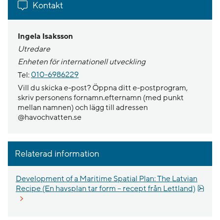
Kontakt
Ingela Isaksson
Utredare
Enheten för internationell utveckling
Tel:
010-6986229
Vill du skicka e-post? Öppna ditt e-postprogram,
skriv personens fornamn.efternamn (med punkt
mellan namnen) och lägg till adressen
@havochvatten.se
Relaterad information
Development of a Maritime Spatial Plan: The Latvian
Recipe (En havsplan tar form – recept från Lettland)
Pdf, 12.1 MB, öppnas i nytt fönster.