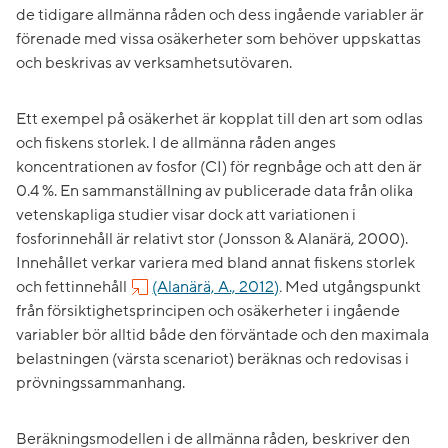
de tidigare allmänna råden och dess ingående variabler är
förenade med vissa osäkerheter som behöver uppskattas
och beskrivas av verksamhetsutövaren.
Ett exempel på osäkerhet är kopplat till den art som odlas
och fiskens storlek. I de allmänna råden anges
koncentrationen av fosfor (CI) för regnbåge och att den är
0.4 %. En sammanställning av publicerade data från olika
vetenskapliga studier visar dock att variationen i
fosforinnehåll är relativt stor (Jonsson & Alanärä, 2000).
Innehållet verkar variera med bland annat fiskens storlek
och fettinnehåll
(Alanärä, A., 2012)
.
Med utgångspunkt
från försiktighetsprincipen och osäkerheter i ingående
variabler bör alltid både den förväntade och den maximala
belastningen (värsta scenariot) beräknas och redovisas i
prövningssammanhang.
Beräkningsmodellen i de allmänna råden, beskriver den