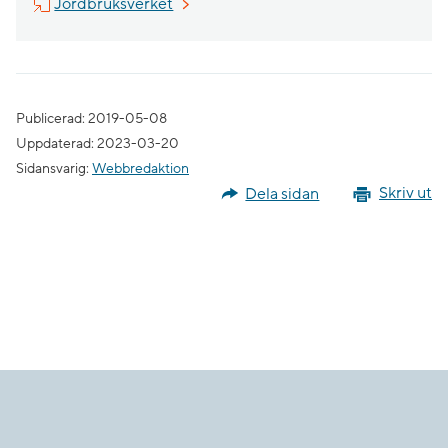
Länk till annan webbplats, öppnas i nytt
Jordbruksverket
Publicerad: 2019-05-08
Uppdaterad: 2023-03-20
Sidansvarig:
Webbredaktion
Dela sidan
Skriv ut