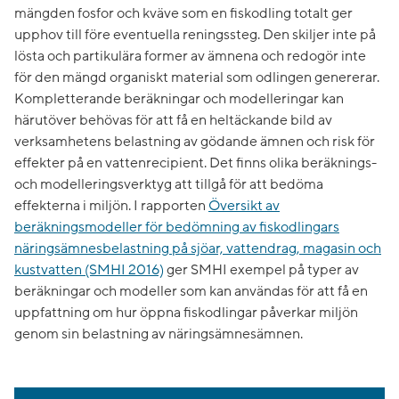
mängden fosfor och kväve som en fiskodling totalt ger
upphov till före eventuella reningssteg. Den skiljer inte på
lösta och partikulära former av ämnena och redogör inte
för den mängd organiskt material som odlingen genererar.
Kompletterande beräkningar och modelleringar kan
härutöver behövas för att få en heltäckande bild av
verksamhetens belastning av gödande ämnen och risk för
effekter på en vattenrecipient. Det finns olika beräknings-
och modelleringsverktyg att tillgå för att bedöma
effekterna i miljön. I rapporten
Översikt av
beräkningsmodeller för bedömning av fiskodlingars
näringsämnesbelastning på sjöar, vattendrag, magasin och
kustvatten (SMHI 2016)
ger SMHI exempel på typer av
beräkningar och modeller som kan användas för att få en
uppfattning om hur öppna fiskodlingar påverkar miljön
genom sin belastning av näringsämnesämnen.