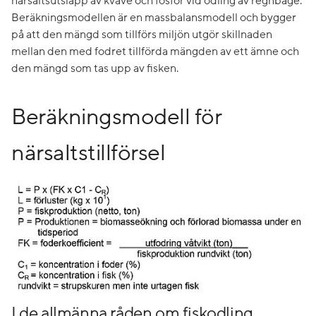
närsaltsutsläpp av kväve och fosfor vid odling av regnbåge.
Beräkningsmodellen är en massbalansmodell och bygger
på att den mängd som tillförs miljön utgör skillnaden
mellan den med fodret tillförda mängden av ett ämne och
den mängd som tas upp av fisken.
Beräkningsmodell för
närsaltstillförsel
I de allmänna råden om fiskodling