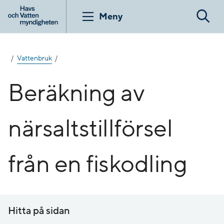
Gå
till
Meny
Sök
innehåll
Vattenbruk
Beräkning av
närsaltstillförsel
från en fiskodling
Hitta på sidan