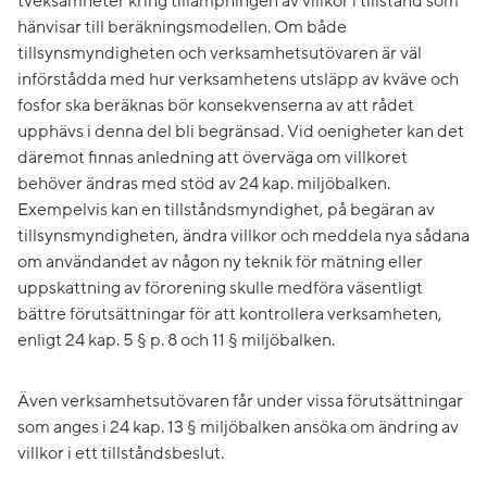
tveksamheter kring tillämpningen av villkor i tillstånd som
hänvisar till beräkningsmodellen. Om både
tillsynsmyndigheten och verksamhetsutövaren är väl
införstådda med hur verksamhetens utsläpp av kväve och
fosfor ska beräknas bör konsekvenserna av att rådet
upphävs i denna del bli begränsad. Vid oenigheter kan det
däremot finnas anledning att överväga om villkoret
behöver ändras med stöd av 24 kap. miljöbalken.
Exempelvis kan en tillståndsmyndighet, på begäran av
tillsynsmyndigheten, ändra villkor och meddela nya sådana
om användandet av någon ny teknik för mätning eller
uppskattning av förorening skulle medföra väsentligt
bättre förutsättningar för att kontrollera verksamheten,
enligt 24 kap. 5 § p. 8 och 11 § miljöbalken.
Även verksamhetsutövaren får under vissa förutsättningar
som anges i 24 kap. 13 § miljöbalken ansöka om ändring av
villkor i ett tillståndsbeslut.