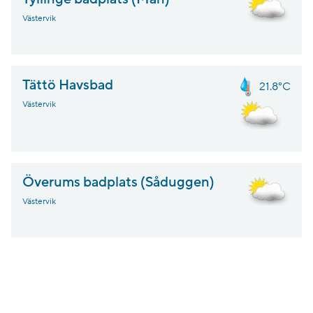
Västervik
Tättö Havsbad
21.8°C
Västervik
Överums badplats (Såduggen)
Västervik