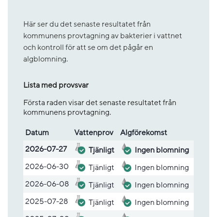
Här ser du det senaste resultatet från
kommunens provtagning av bakterier i vattnet
och kontroll för att se om det pågår en
algblomning.
Lista med provsvar
Första raden visar det senaste resultatet från
kommunens provtagning.
Datum
Vatten­prov
Alg­före­komst
Lista med provsvar
2026-07-27
Tjänligt
Ingen blomning
2026-06-30
Tjänligt
Ingen blomning
2026-06-08
Tjänligt
Ingen blomning
2025-07-28
Tjänligt
Ingen blomning