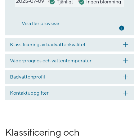
2025-07-09
Tjänligt
Ingen blomning
Visa fler provsvar
Mer inf
Klassificering av badvattenkvalitet
Väderprognos och vattentemperatur
Badvattenprofil
Kontaktuppgifter
Klassificering och