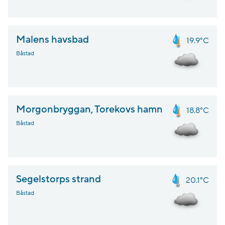
Malens havsbad
19.9°C
Båstad
Morgonbryggan, Torekovs hamn
18.8°C
Båstad
Segelstorps strand
20.1°C
Båstad