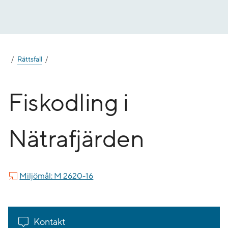
Gå
till
innehåll
Rättsfall
Fiskodling i
Nätrafjärden
Miljömål: M 2620-16
Kontakt