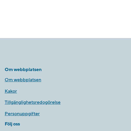
Om webbplatsen
Om webbplatsen
Kakor
Tillgänglighetsredogörelse
Personuppgifter
Följ oss