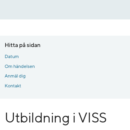
Gå
till
innehåll
Hitta på sidan
Datum
Om händelsen
Tid och plats
Anmäl dig
Målgrupp
Kontakt
Utbildning i VISS