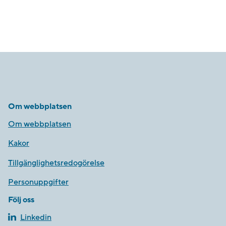
Om webbplatsen
Om webbplatsen
Kakor
Tillgänglighetsredogörelse
Personuppgifter
Följ oss
Linkedin