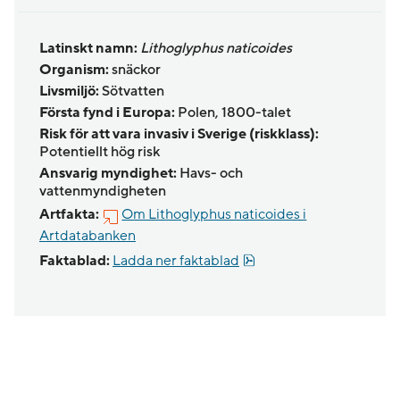
Latinskt namn:
Lithoglyphus naticoides
Organism:
snäckor
Livsmiljö:
Sötvatten
Första fynd i Europa:
Polen, 1800-talet
Risk för att vara invasiv i Sverige (riskklass):
Potentiellt hög risk
Ansvarig myndighet:
Havs- och
vattenmyndigheten
Artfakta:
Om Lithoglyphus naticoides i
Artdatabanken
Pdf, 125.9 kB.
Faktablad:
Ladda ner faktablad