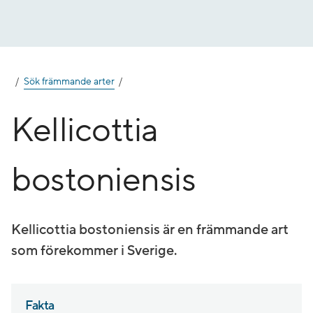
Gå
till
innehåll
Sök främmande arter
Kellicottia
bostoniensis
Kellicottia bostoniensis är en främmande art
som förekommer i Sverige.
Fakta