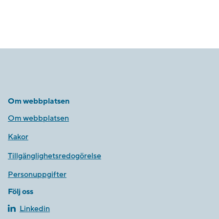
Om webbplatsen
Om webbplatsen
Kakor
Tillgänglighetsredogörelse
Personuppgifter
Följ oss
Linkedin