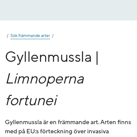
Gå
till
innehåll
Sök främmande arter
Gyllenmussla |
Limnoperna
fortunei
Gyllenmussla är en främmande art. Arten finns
med på EU:s förteckning över invasiva