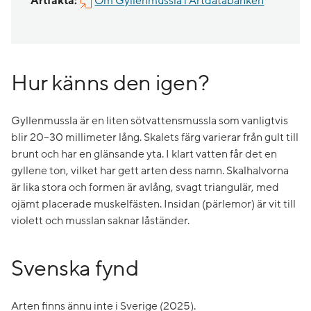
Artfakta:
Om Gyllenmussla i Artdatabanken
Hur känns den igen?
Gyllenmussla är en liten sötvattensmussla som vanligtvis
blir 20–30 millimeter lång. Skalets färg varierar från gult till
brunt och har en glänsande yta. I klart vatten får det en
gyllene ton, vilket har gett arten dess namn. Skalhalvorna
är lika stora och formen är avlång, svagt triangulär, med
ojämt placerade muskelfästen. Insidan (pärlemor) är vit till
violett och musslan saknar låständer.
Svenska fynd
Arten finns ännu inte i Sverige (2025).