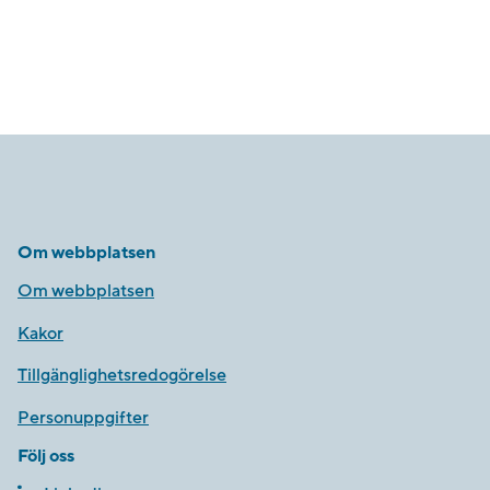
Om webbplatsen
Om webbplatsen
Kakor
Tillgänglighetsredogörelse
Personuppgifter
Följ oss