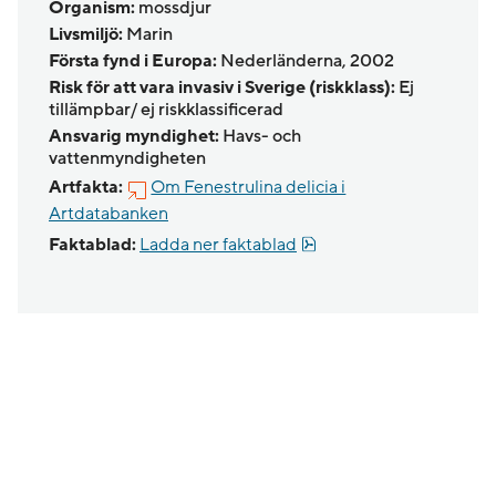
Organism:
mossdjur
Livsmiljö:
Marin
Första fynd i Europa:
Nederländerna, 2002
Risk för att vara invasiv i Sverige (riskklass):
Ej
tillämpbar/ ej riskklassificerad
Ansvarig myndighet:
Havs- och
vattenmyndigheten
Artfakta:
Om Fenestrulina delicia i
Artdatabanken
Pdf, 137.6 kB.
Faktablad:
Ladda ner faktablad