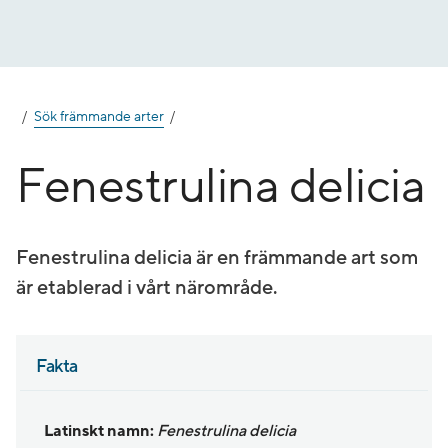
Gå
till
innehåll
Sök främmande arter
Fenestrulina delicia
Fenestrulina delicia är en främmande art som
är etablerad i vårt närområde.
Fakta
Latinskt namn:
Fenestrulina delicia