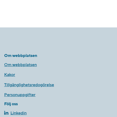
Om webbplatsen
Om webbplatsen
Kakor
Tillgänglighetsredogörelse
Personuppgifter
Följ oss
Linkedin