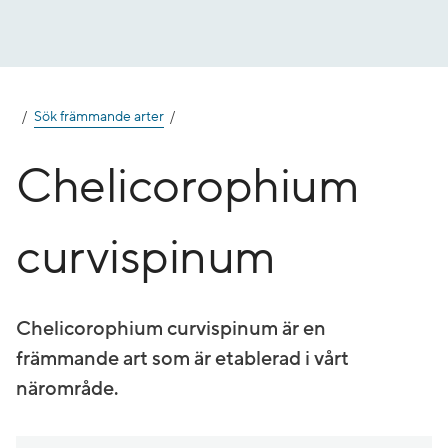
Gå
till
innehåll
Sök främmande arter
Chelicorophium
curvispinum
Chelicorophium curvispinum är en
främmande art som är etablerad i vårt
närområde.