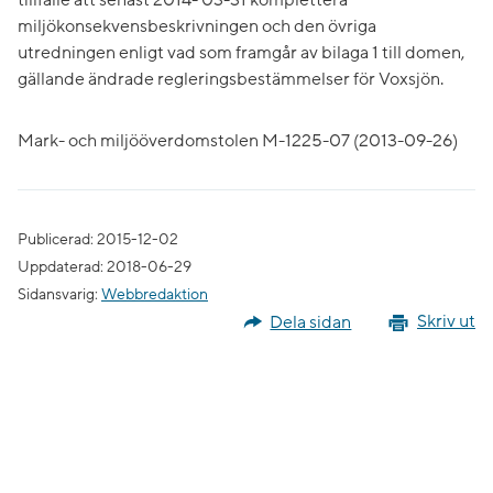
tillfälle att senast 2014- 03-31 komplettera
miljökonsekvensbeskrivningen och den övriga
utredningen enligt vad som framgår av bilaga 1 till domen,
gällande ändrade regleringsbestämmelser för Voxsjön.
Mark- och miljööverdomstolen M-1225-07 (2013-09-26)
Publicerad: 2015-12-02
Uppdaterad: 2018-06-29
Sidansvarig:
Webbredaktion
Dela sidan
Skriv ut