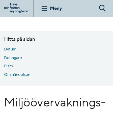
Gå
till
Meny
Sök
innehåll
Hitta på sidan
Datum
Deltagare
Plats
Om händelsen
Miljöövervaknings-