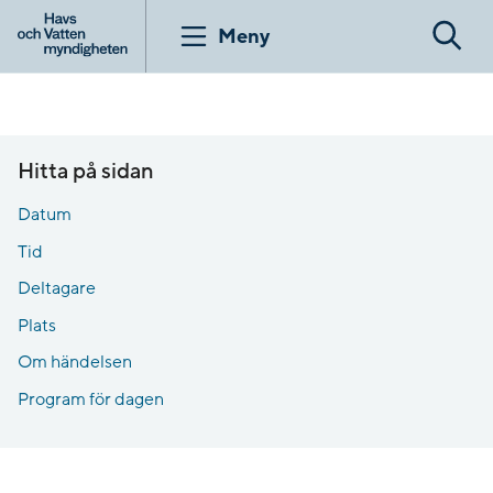
Gå
till
Meny
Sök
innehåll
Hitta på sidan
Datum
Tid
Deltagare
Plats
Om händelsen
Program för dagen