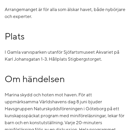
Arrangemanget är för alla som älskar havet, både nybörjare
och experter.
Plats
I Gamla varvsparken utanför Sjöfartsmuseet Akvariet på
Karl Johansgatan 1-3. Hållplats Stigbergstorget.
Om händelsen
Marina skydd och hoten mot haven. För att
uppmärksamma Världshavens dag 8 juni bjuder
Havsgruppen Naturskyddsföreningen i Göteborg på ett
kunskapsspäckat program med miniföreläsningar, lekar för
barn och en konstutställning. Varje 20-minuters
miniförläsning följs av en diskussion. Hela programmet