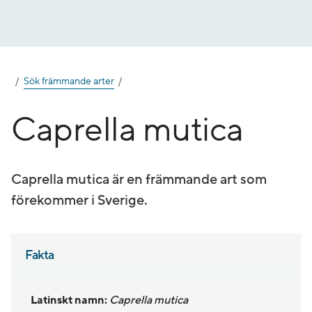
Gå
till
innehåll
Sök främmande arter
Caprella mutica
Caprella mutica är en främmande art som
förekommer i Sverige.
Fakta
Latinskt namn:
Caprella mutica