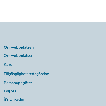
Om webbplatsen
Om webbplatsen
Kakor
Tillgänglighetsredogörelse
Personuppgifter
Följ oss
Linkedin