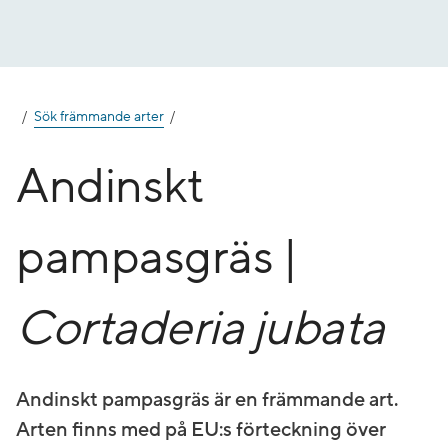
Gå
till
innehåll
Sök främmande arter
Andinskt
pampasgräs |
Cortaderia jubata
Andinskt pampasgräs är en främmande art.
Arten finns med på EU:s förteckning över