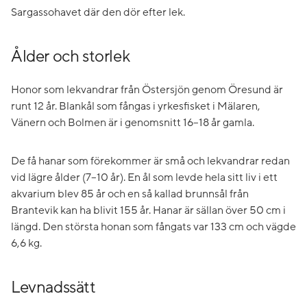
Sargassohavet där den dör efter lek.
Ålder och storlek
Honor som lekvandrar från Östersjön genom Öresund är
runt 12 år. Blankål som fångas i yrkesfisket i Mälaren,
Vänern och Bolmen är i genomsnitt 16–18 år gamla.
De få hanar som förekommer är små och lekvandrar redan
vid lägre ålder (7–10 år). En ål som levde hela sitt liv i ett
akvarium blev 85 år och en så kallad brunnsål från
Brantevik kan ha blivit 155 år. Hanar är sällan över 50 cm i
längd. Den största honan som fångats var 133 cm och vägde
6,6 kg.
Levnadssätt