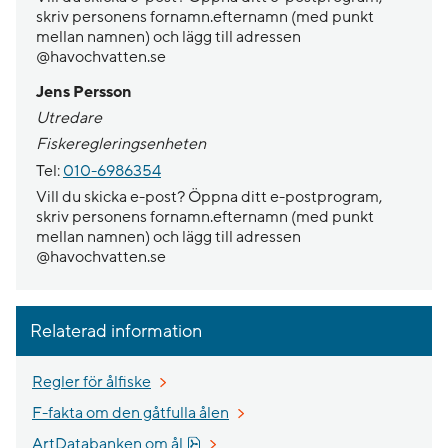
skriv personens fornamn.efternamn (med punkt
mellan namnen) och lägg till adressen
@havochvatten.se
Jens Persson
Utredare
Fiskeregleringsenheten
Tel:
010-6986354
Vill du skicka e-post? Öppna ditt e-postprogram,
skriv personens fornamn.efternamn (med punkt
mellan namnen) och lägg till adressen
@havochvatten.se
Relaterad information
Regler för ålfiske
F-fakta om den gåtfulla ålen
Pdf, 21.4 kB, öppnas i nytt fönster.
ArtDatabanken om ål