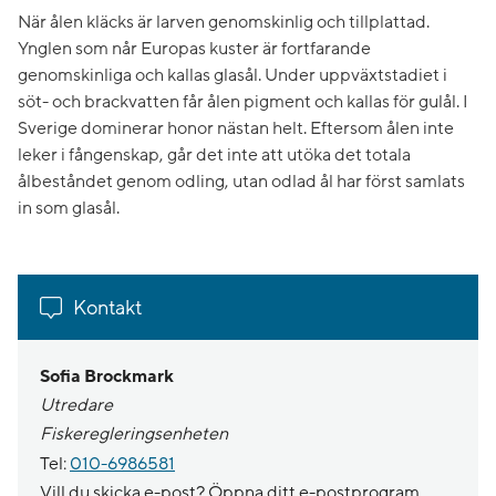
När ålen kläcks är larven genomskinlig och tillplattad.
Ynglen som når Europas kuster är fortfarande
genomskinliga och kallas glasål. Under uppväxtstadiet i
söt- och brackvatten får ålen pigment och kallas för gulål. I
Sverige dominerar honor nästan helt. Eftersom ålen inte
leker i fångenskap, går det inte att utöka det totala
ålbeståndet genom odling, utan odlad ål har först samlats
in som glasål.
Kontakt
Sofia Brockmark
Utredare
Fiskeregleringsenheten
Tel:
010-6986581
Vill du skicka e-post? Öppna ditt e-postprogram,