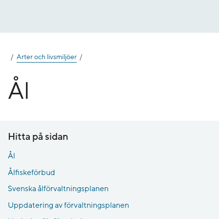
Gå
till
innehåll
Arter och livsmiljöer
Ål
Hitta på sidan
Ål
Ålfiskeförbud
Svenska ålförvaltningsplanen
Uppdatering av förvaltningsplanen